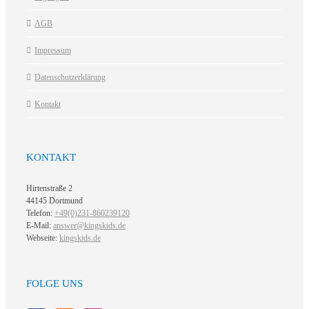
AGB
Impressum
Datenschutzerklärung
Kontakt
KONTAKT
Hirtenstraße 2
44145 Dortmund
Telefon:
+49(0)231-860239120
E-Mail:
answer@kingskids.de
Webseite:
kingskids.de
FOLGE UNS