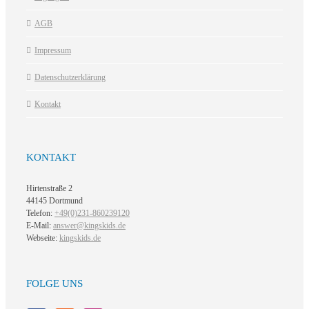
AGB
Impressum
Datenschutzerklärung
Kontakt
KONTAKT
Hirtenstraße 2
44145 Dortmund
Telefon:
+49(0)231-860239120
E-Mail:
answer@kingskids.de
Webseite:
kingskids.de
FOLGE UNS