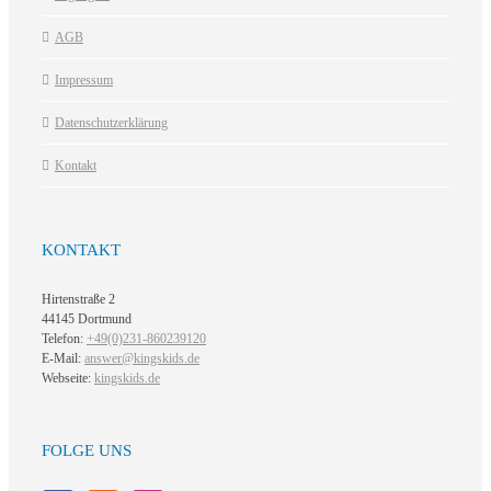
AGB
Impressum
Datenschutzerklärung
Kontakt
KONTAKT
Hirtenstraße 2
44145 Dortmund
Telefon:
+49(0)231-860239120
E-Mail:
answer@kingskids.de
Webseite:
kingskids.de
FOLGE UNS