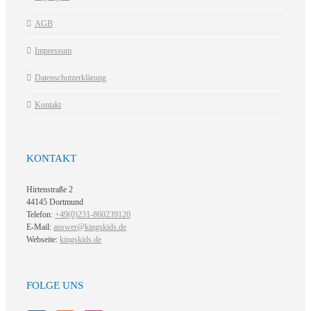
AGB
Impressum
Datenschutzerklärung
Kontakt
KONTAKT
Hirtenstraße 2
44145 Dortmund
Telefon:
+49(0)231-860239120
E-Mail:
answer@kingskids.de
Webseite:
kingskids.de
FOLGE UNS