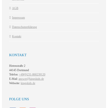
AGB
Impressum
Datenschutzerklärung
Kontakt
KONTAKT
Hirtenstraße 2
44145 Dortmund
Telefon:
+49(0)231-860239120
E-Mail:
answer@kingskids.de
Webseite:
kingskids.de
FOLGE UNS