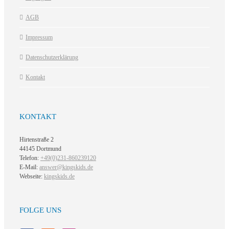
AGB
Impressum
Datenschutzerklärung
Kontakt
KONTAKT
Hirtenstraße 2
44145 Dortmund
Telefon:
+49(0)231-860239120
E-Mail:
answer@kingskids.de
Webseite:
kingskids.de
FOLGE UNS