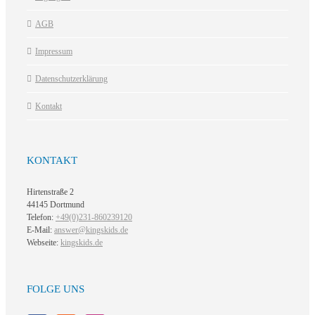
AGB
Impressum
Datenschutzerklärung
Kontakt
KONTAKT
Hirtenstraße 2
44145 Dortmund
Telefon:
+49(0)231-860239120
E-Mail:
answer@kingskids.de
Webseite:
kingskids.de
FOLGE UNS