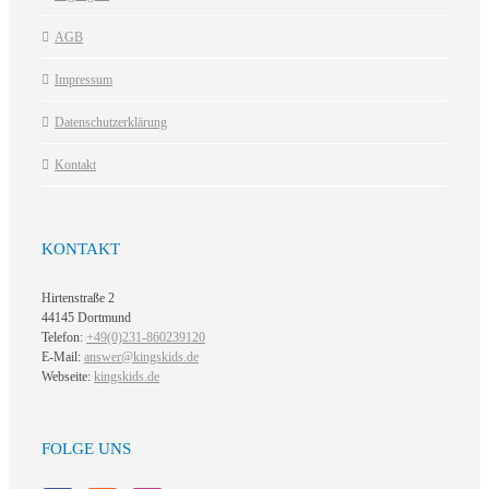
AGB
Impressum
Datenschutzerklärung
Kontakt
KONTAKT
Hirtenstraße 2
44145 Dortmund
Telefon:
+49(0)231-860239120
E-Mail:
answer@kingskids.de
Webseite:
kingskids.de
FOLGE UNS