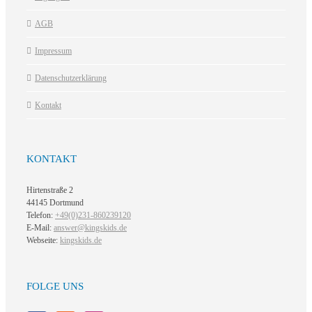
AGB
Impressum
Datenschutzerklärung
Kontakt
KONTAKT
Hirtenstraße 2
44145 Dortmund
Telefon:
+49(0)231-860239120
E-Mail:
answer@kingskids.de
Webseite:
kingskids.de
FOLGE UNS