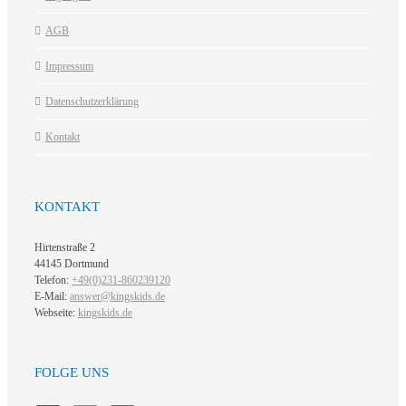
AGB
Impressum
Datenschutzerklärung
Kontakt
KONTAKT
Hirtenstraße 2
44145 Dortmund
Telefon:
+49(0)231-860239120
E-Mail:
answer@kingskids.de
Webseite:
kingskids.de
FOLGE UNS