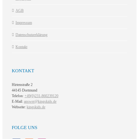
AGB
Impressum
Datenschutzerklärung
Kontakt
KONTAKT
Hirtenstraße 2
44145 Dortmund
Telefon:
+49(0)231-860239120
E-Mail:
answer@kingskids.de
Webseite:
kingskids.de
FOLGE UNS