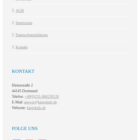
AGB
Impressum
Datenschutzerklärung
Kontakt
KONTAKT
Hirtenstraße 2
44145 Dortmund
Telefon:
+49(0)231-860239120
E-Mail:
answer@kingskids.de
Webseite:
kingskids.de
FOLGE UNS