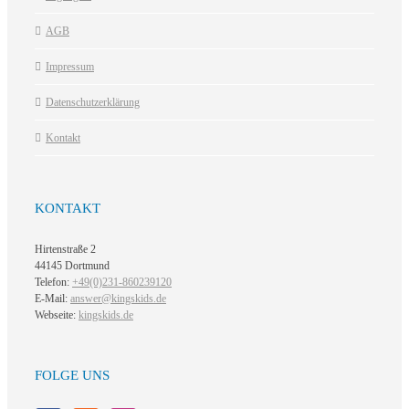
AGB
Impressum
Datenschutzerklärung
Kontakt
KONTAKT
Hirtenstraße 2
44145 Dortmund
Telefon:
+49(0)231-860239120
E-Mail:
answer@kingskids.de
Webseite:
kingskids.de
FOLGE UNS