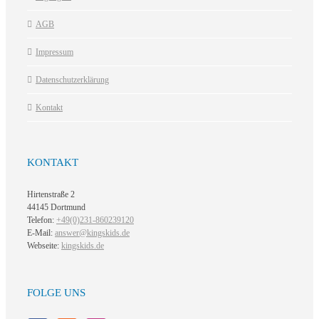
AGB
Impressum
Datenschutzerklärung
Kontakt
KONTAKT
Hirtenstraße 2
44145 Dortmund
Telefon:
+49(0)231-860239120
E-Mail:
answer@kingskids.de
Webseite:
kingskids.de
FOLGE UNS