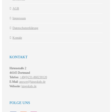
AGB
Impressum
Datenschutzerklärung
Kontakt
KONTAKT
Hirtenstraße 2
44145 Dortmund
Telefon:
+49(0)231-860239120
E-Mail:
answer@kingskids.de
Webseite:
kingskids.de
FOLGE UNS