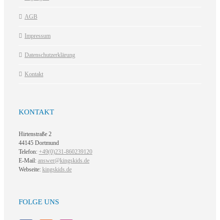
AGB
Impressum
Datenschutzerklärung
Kontakt
KONTAKT
Hirtenstraße 2
44145 Dortmund
Telefon:
+49(0)231-860239120
E-Mail:
answer@kingskids.de
Webseite:
kingskids.de
FOLGE UNS