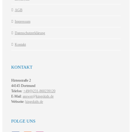
AGB
Impressum
Datenschutzerklärung
Kontakt
KONTAKT
Hirtenstraße 2
44145 Dortmund
Telefon:
+49(0)231-860239120
E-Mail:
answer@kingskids.de
Webseite:
kingskids.de
FOLGE UNS