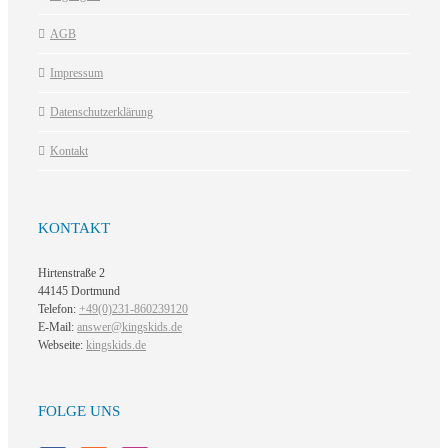
AGB
Impressum
Datenschutzerklärung
Kontakt
KONTAKT
Hirtenstraße 2
44145 Dortmund
Telefon:
+49(0)231-860239120
E-Mail:
answer@kingskids.de
Webseite:
kingskids.de
FOLGE UNS