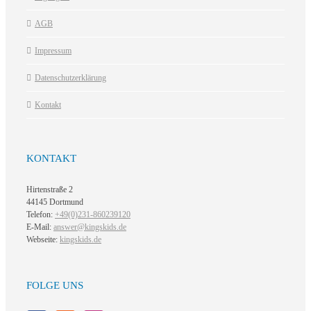
AGB
Impressum
Datenschutzerklärung
Kontakt
KONTAKT
Hirtenstraße 2
44145 Dortmund
Telefon:
+49(0)231-860239120
E-Mail:
answer@kingskids.de
Webseite:
kingskids.de
FOLGE UNS