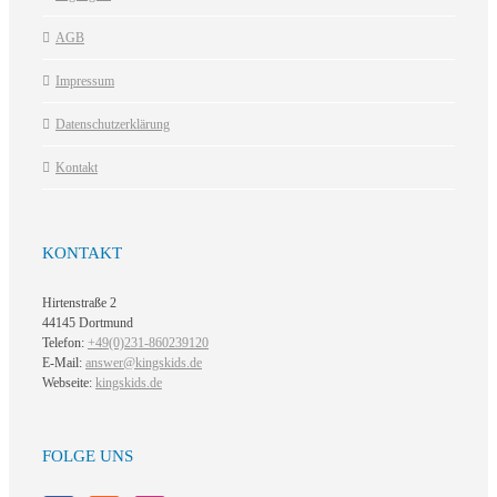
AGB
Impressum
Datenschutzerklärung
Kontakt
KONTAKT
Hirtenstraße 2
44145 Dortmund
Telefon:
+49(0)231-860239120
E-Mail:
answer@kingskids.de
Webseite:
kingskids.de
FOLGE UNS