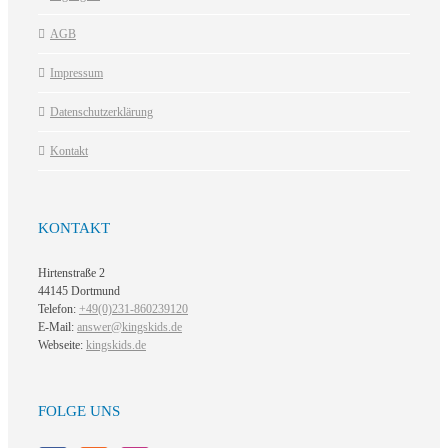
AGB
Impressum
Datenschutzerklärung
Kontakt
KONTAKT
Hirtenstraße 2
44145 Dortmund
Telefon:
+49(0)231-860239120
E-Mail:
answer@kingskids.de
Webseite:
kingskids.de
FOLGE UNS