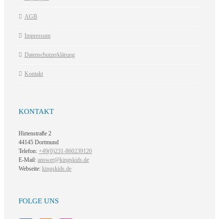
AGB
Impressum
Datenschutzerklärung
Kontakt
KONTAKT
Hirtenstraße 2
44145 Dortmund
Telefon:
+49(0)231-860239120
E-Mail:
answer@kingskids.de
Webseite:
kingskids.de
FOLGE UNS