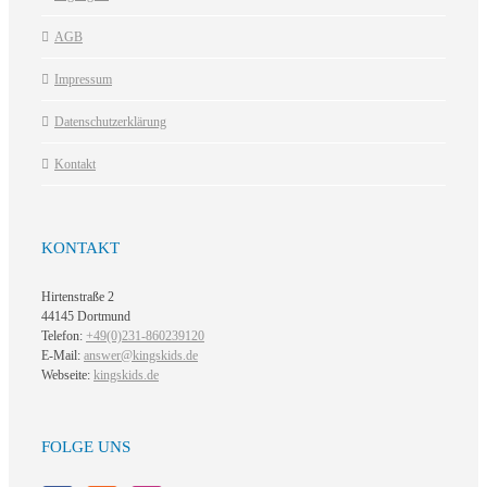
AGB
Impressum
Datenschutzerklärung
Kontakt
KONTAKT
Hirtenstraße 2
44145 Dortmund
Telefon:
+49(0)231-860239120
E-Mail:
answer@kingskids.de
Webseite:
kingskids.de
FOLGE UNS