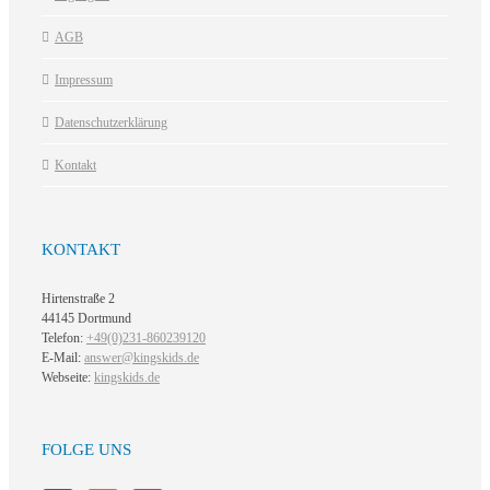
AGB
Impressum
Datenschutzerklärung
Kontakt
KONTAKT
Hirtenstraße 2
44145 Dortmund
Telefon:
+49(0)231-860239120
E-Mail:
answer@kingskids.de
Webseite:
kingskids.de
FOLGE UNS