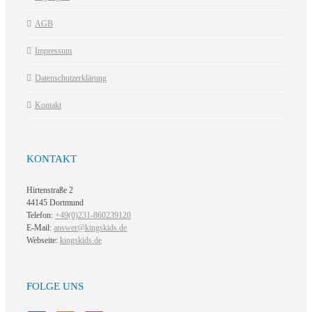
AGB
Impressum
Datenschutzerklärung
Kontakt
KONTAKT
Hirtenstraße 2
44145 Dortmund
Telefon:
+49(0)231-860239120
E-Mail:
answer@kingskids.de
Webseite:
kingskids.de
FOLGE UNS