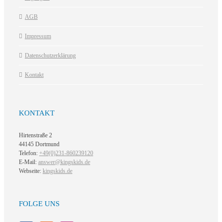
AGB
Impressum
Datenschutzerklärung
Kontakt
KONTAKT
Hirtenstraße 2
44145 Dortmund
Telefon:
+49(0)231-860239120
E-Mail:
answer@kingskids.de
Webseite:
kingskids.de
FOLGE UNS