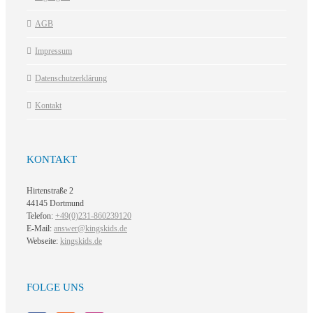
AGB
Impressum
Datenschutzerklärung
Kontakt
KONTAKT
Hirtenstraße 2
44145 Dortmund
Telefon:
+49(0)231-860239120
E-Mail:
answer@kingskids.de
Webseite:
kingskids.de
FOLGE UNS