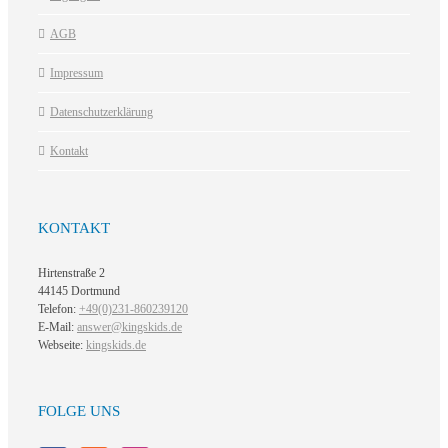
AGB
Impressum
Datenschutzerklärung
Kontakt
KONTAKT
Hirtenstraße 2
44145 Dortmund
Telefon:
+49(0)231-860239120
E-Mail:
answer@kingskids.de
Webseite:
kingskids.de
FOLGE UNS