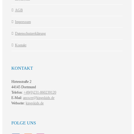
AGB
Impressum
Datenschutzerklärung
Kontakt
KONTAKT
Hirtenstraße 2
44145 Dortmund
Telefon:
+49(0)231-860239120
E-Mail:
answer@kingskids.de
Webseite:
kingskids.de
FOLGE UNS