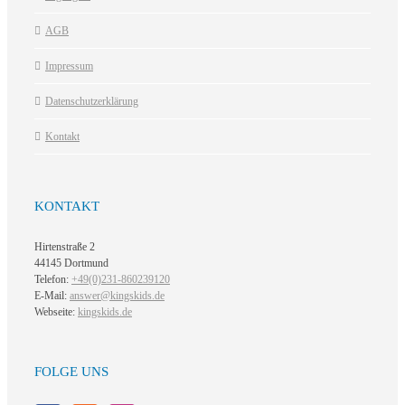
AGB
Impressum
Datenschutzerklärung
Kontakt
KONTAKT
Hirtenstraße 2
44145 Dortmund
Telefon:
+49(0)231-860239120
E-Mail:
answer@kingskids.de
Webseite:
kingskids.de
FOLGE UNS