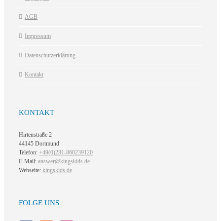
AGB
Impressum
Datenschutzerklärung
Kontakt
KONTAKT
Hirtenstraße 2
44145 Dortmund
Telefon:
+49(0)231-860239120
E-Mail:
answer@kingskids.de
Webseite:
kingskids.de
FOLGE UNS