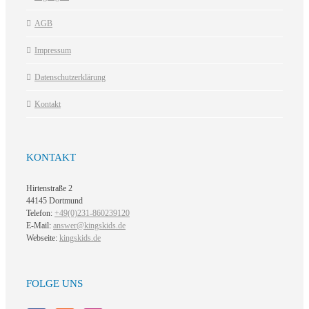
AGB
Impressum
Datenschutzerklärung
Kontakt
KONTAKT
Hirtenstraße 2
44145 Dortmund
Telefon:
+49(0)231-860239120
E-Mail:
answer@kingskids.de
Webseite:
kingskids.de
FOLGE UNS