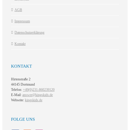
AGB
Impressum
Datenschutzerklärung
Kontakt
KONTAKT
Hirtenstraße 2
44145 Dortmund
Telefon:
+49(0)231-860239120
E-Mail:
answer@kingskids.de
Webseite:
kingskids.de
FOLGE UNS