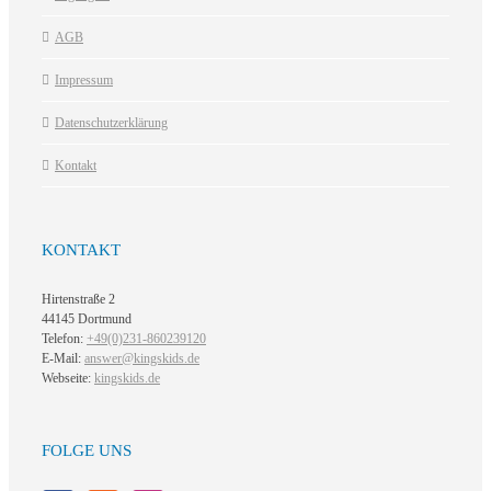
AGB
Impressum
Datenschutzerklärung
Kontakt
KONTAKT
Hirtenstraße 2
44145 Dortmund
Telefon:
+49(0)231-860239120
E-Mail:
answer@kingskids.de
Webseite:
kingskids.de
FOLGE UNS