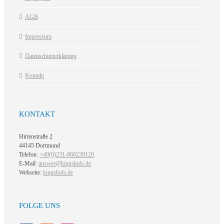
AGB
Impressum
Datenschutzerklärung
Kontakt
KONTAKT
Hirtenstraße 2
44145 Dortmund
Telefon:
+49(0)231-860239120
E-Mail:
answer@kingskids.de
Webseite:
kingskids.de
FOLGE UNS