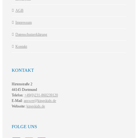
AGB
Impressum
Datenschutzerklärung
Kontakt
KONTAKT
Hirtenstraße 2
44145 Dortmund
Telefon:
+49(0)231-860239120
E-Mail:
answer@kingskids.de
Webseite:
kingskids.de
FOLGE UNS