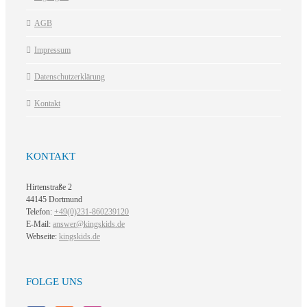
AGB
Impressum
Datenschutzerklärung
Kontakt
KONTAKT
Hirtenstraße 2
44145 Dortmund
Telefon:
+49(0)231-860239120
E-Mail:
answer@kingskids.de
Webseite:
kingskids.de
FOLGE UNS