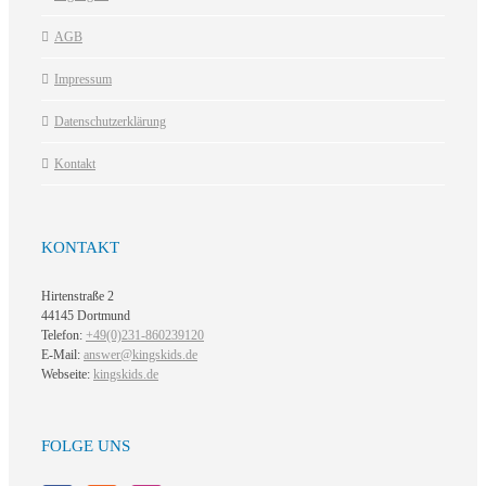
AGB
Impressum
Datenschutzerklärung
Kontakt
KONTAKT
Hirtenstraße 2
44145 Dortmund
Telefon:
+49(0)231-860239120
E-Mail:
answer@kingskids.de
Webseite:
kingskids.de
FOLGE UNS