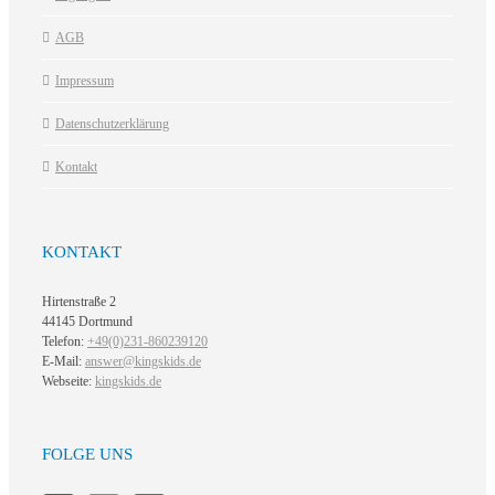
AGB
Impressum
Datenschutzerklärung
Kontakt
KONTAKT
Hirtenstraße 2
44145 Dortmund
Telefon:
+49(0)231-860239120
E-Mail:
answer@kingskids.de
Webseite:
kingskids.de
FOLGE UNS