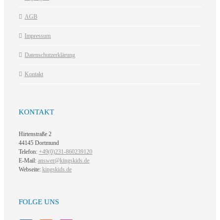
AGB
Impressum
Datenschutzerklärung
Kontakt
KONTAKT
Hirtenstraße 2
44145 Dortmund
Telefon:
+49(0)231-860239120
E-Mail:
answer@kingskids.de
Webseite:
kingskids.de
FOLGE UNS