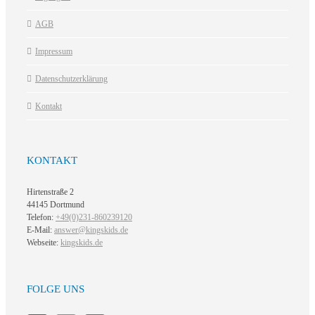
AGB
Impressum
Datenschutzerklärung
Kontakt
KONTAKT
Hirtenstraße 2
44145 Dortmund
Telefon:
+49(0)231-860239120
E-Mail:
answer@kingskids.de
Webseite:
kingskids.de
FOLGE UNS