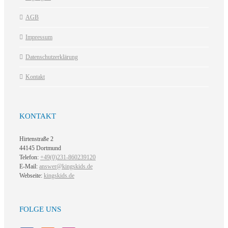
AGB
Impressum
Datenschutzerklärung
Kontakt
KONTAKT
Hirtenstraße 2
44145 Dortmund
Telefon:
+49(0)231-860239120
E-Mail:
answer@kingskids.de
Webseite:
kingskids.de
FOLGE UNS