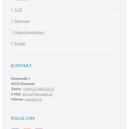
AGB
Impressum
Datenschutzerklärung
Kontakt
KONTAKT
Hirtenstraße 2
44145 Dortmund
Telefon:
+49(0)231-860239120
E-Mail:
answer@kingskids.de
Webseite:
kingskids.de
FOLGE UNS