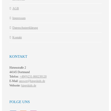
AGB
Impressum
Datenschutzerklärung
Kontakt
KONTAKT
Hirtenstraße 2
44145 Dortmund
Telefon:
+49(0)231-860239120
E-Mail:
answer@kingskids.de
Webseite:
kingskids.de
FOLGE UNS