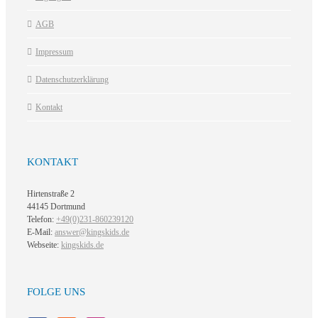
AGB
Impressum
Datenschutzerklärung
Kontakt
KONTAKT
Hirtenstraße 2
44145 Dortmund
Telefon:
+49(0)231-860239120
E-Mail:
answer@kingskids.de
Webseite:
kingskids.de
FOLGE UNS