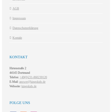
AGB
Impressum
Datenschutzerklärung
Kontakt
KONTAKT
Hirtenstraße 2
44145 Dortmund
Telefon:
+49(0)231-860239120
E-Mail:
answer@kingskids.de
Webseite:
kingskids.de
FOLGE UNS