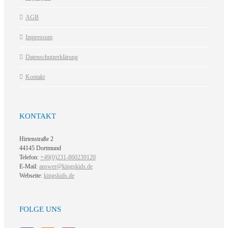
AGB
Impressum
Datenschutzerklärung
Kontakt
KONTAKT
Hirtenstraße 2
44145 Dortmund
Telefon:
+49(0)231-860239120
E-Mail:
answer@kingskids.de
Webseite:
kingskids.de
FOLGE UNS