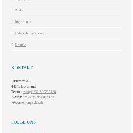
AGB
Impressum
Datenschutzerklärung
Kontakt
KONTAKT
Hirtenstraße 2
44145 Dortmund
Telefon:
+49(0)231-860239120
E-Mail:
answer@kingskids.de
Webseite:
kingskids.de
FOLGE UNS