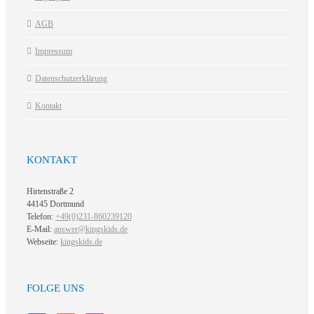
AGB
Impressum
Datenschutzerklärung
Kontakt
KONTAKT
Hirtenstraße 2
44145 Dortmund
Telefon:
+49(0)231-860239120
E-Mail:
answer@kingskids.de
Webseite:
kingskids.de
FOLGE UNS