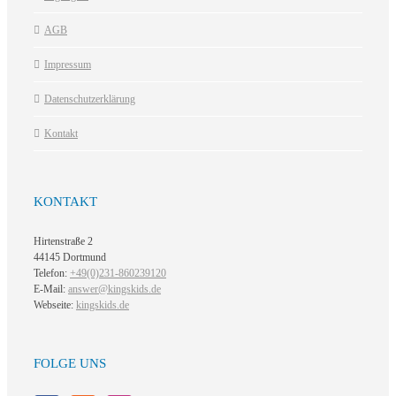
AGB
Impressum
Datenschutzerklärung
Kontakt
KONTAKT
Hirtenstraße 2
44145 Dortmund
Telefon:
+49(0)231-860239120
E-Mail:
answer@kingskids.de
Webseite:
kingskids.de
FOLGE UNS